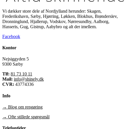
Vi dækker store dele af Nordjylland herunder: Skagen,
Frederikshavn, Sæby, Hjørring, Løkken, Blokhus, Brønderslev,
Dronninglund, Hjallerup, Vodskov, Nørresundby, Aalborg,
Hasseris, Gug, Gistrup, Aabybro og alt der imellem.
Facebook
Kontor
Nejsiggyden 5
9300 Sæby
Tlf:
81 73 10 11
Mail:
info@shinely.dk
CVR:
43774336
Info
→ Blog om rengøring
→ Ofte stillede spørgsmål
Telefontider