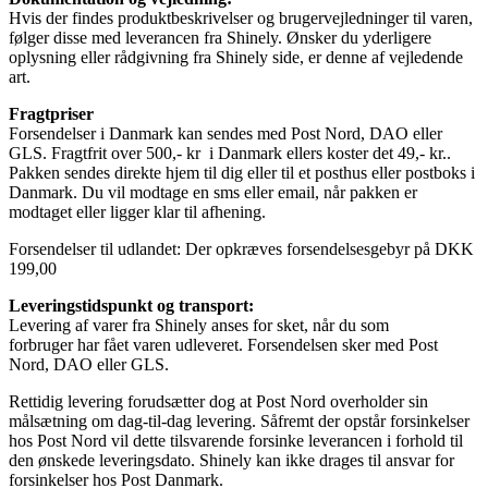
Hvis der findes produktbeskrivelser og brugervejledninger til varen,
følger disse med leverancen fra Shinely. Ønsker du yderligere
oplysning eller rådgivning fra Shinely side, er denne af vejledende
art.
Fragtpriser
Forsendelser i Danmark kan sendes med Post Nord, DAO eller
GLS. Fragtfrit over 500,- kr i Danmark ellers koster det 49,- kr..
Pakken sendes direkte hjem til dig eller til et posthus eller postboks i
Danmark. Du vil modtage en sms eller email, når pakken er
modtaget eller ligger klar til afhening.
Forsendelser til udlandet: Der opkræves forsendelsesgebyr på DKK
199,00
Leveringstidspunkt og transport:
Levering af varer fra Shinely anses for sket, når du som
forbruger har fået varen udleveret. Forsendelsen sker med Post
Nord, DAO eller GLS.
Rettidig levering forudsætter dog at Post Nord overholder sin
målsætning om dag-til-dag levering. Såfremt der opstår forsinkelser
hos Post Nord vil dette tilsvarende forsinke leverancen i forhold til
den ønskede leveringsdato. Shinely kan ikke drages til ansvar for
forsinkelser hos Post Danmark.