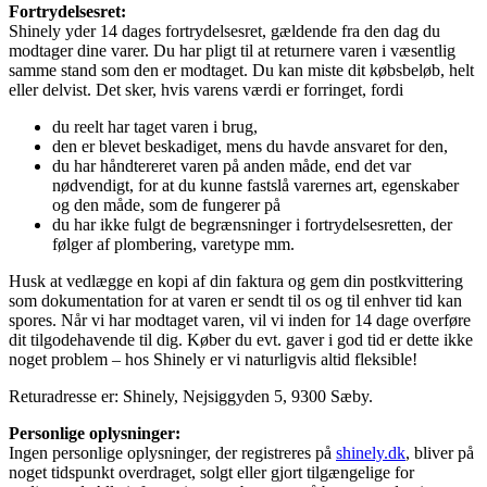
Fortrydelsesret:
Shinely yder 14 dages fortrydelsesret, gældende fra den dag du
modtager dine varer. Du har pligt til at returnere varen i væsentlig
samme stand som den er modtaget. Du kan miste dit købsbeløb, helt
eller delvist. Det sker, hvis varens værdi er forringet, fordi
du reelt har taget varen i brug,
den er blevet beskadiget, mens du havde ansvaret for den,
du har håndtereret varen på anden måde, end det var
nødvendigt, for at du kunne fastslå varernes art, egenskaber
og den måde, som de fungerer på
du har ikke fulgt de begrænsninger i fortrydelsesretten, der
følger af plombering, varetype mm.
Husk at vedlægge en kopi af din faktura og gem din postkvittering
som dokumentation for at varen er sendt til os og til enhver tid kan
spores. Når vi har modtaget varen, vil vi inden for 14 dage overføre
dit tilgodehavende til dig. Køber du evt. gaver i god tid er dette ikke
noget problem – hos Shinely er vi naturligvis altid fleksible!
Returadresse er: Shinely, Nejsiggyden 5, 9300 Sæby.
Personlige oplysninger:
Ingen personlige oplysninger, der registreres på
shinely.dk
, bliver på
noget tidspunkt overdraget, solgt eller gjort tilgængelige for