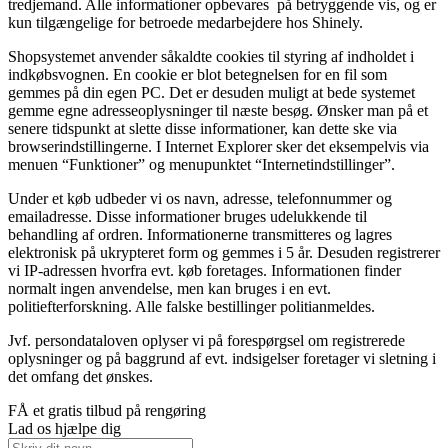
tredjemand. Alle informationer opbevares på betryggende vis, og er
kun tilgængelige for betroede medarbejdere hos Shinely.
Shopsystemet anvender såkaldte cookies til styring af indholdet i
indkøbsvognen. En cookie er blot betegnelsen for en fil som
gemmes på din egen PC. Det er desuden muligt at bede systemet
gemme egne adresseoplysninger til næste besøg. Ønsker man på et
senere tidspunkt at slette disse informationer, kan dette ske via
browserindstillingerne. I Internet Explorer sker det eksempelvis via
menuen “Funktioner” og menupunktet “Internetindstillinger”.
Under et køb udbeder vi os navn, adresse, telefonnummer og
emailadresse. Disse informationer bruges udelukkende til
behandling af ordren. Informationerne transmitteres og lagres
elektronisk på ukrypteret form og gemmes i 5 år. Desuden registrerer
vi IP-adressen hvorfra evt. køb foretages. Informationen finder
normalt ingen anvendelse, men kan bruges i en evt.
politiefterforskning. Alle falske bestillinger politianmeldes.
Jvf. persondataloven oplyser vi på forespørgsel om registrerede
oplysninger og på baggrund af evt. indsigelser foretager vi sletning i
det omfang det ønskes.
FÅ et gratis tilbud på rengøring
Lad os hjælpe dig