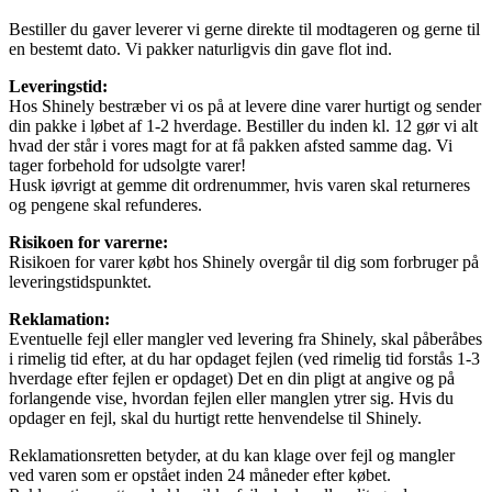
Bestiller du gaver leverer vi gerne direkte til modtageren og gerne til
en bestemt dato. Vi pakker naturligvis din gave flot ind.
Leveringstid:
Hos Shinely bestræber vi os på at levere dine varer hurtigt og sender
din pakke i løbet af 1-2 hverdage. Bestiller du inden kl. 12 gør vi alt
hvad der står i vores magt for at få pakken afsted samme dag. Vi
tager forbehold for udsolgte varer!
Husk iøvrigt at gemme dit ordrenummer, hvis varen skal returneres
og pengene skal refunderes.
Risikoen for varerne:
Risikoen for varer købt hos Shinely overgår til dig som forbruger på
leveringstidspunktet.
Reklamation:
Eventuelle fejl eller mangler ved levering fra Shinely, skal påberåbes
i rimelig tid efter, at du har opdaget fejlen (ved rimelig tid forstås 1-3
hverdage efter fejlen er opdaget) Det en din pligt at angive og på
forlangende vise, hvordan fejlen eller manglen ytrer sig. Hvis du
opdager en fejl, skal du hurtigt rette henvendelse til Shinely.
Reklamationsretten betyder, at du kan klage over fejl og mangler
ved varen som er opstået inden 24 måneder efter købet.