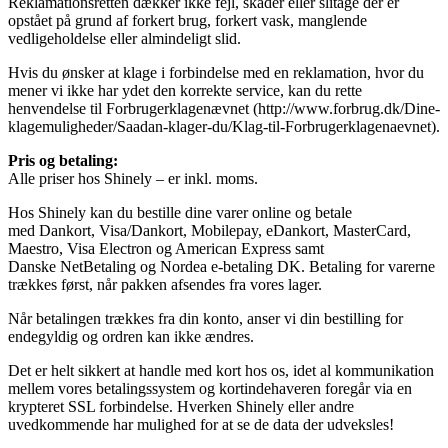
Reklamationsretten dækker ikke fejl, skader eller slitage der er
opstået på grund af forkert brug, forkert vask, manglende
vedligeholdelse eller almindeligt slid.
Hvis du ønsker at klage i forbindelse med en reklamation, hvor du
mener vi ikke har ydet den korrekte service, kan du rette
henvendelse til Forbrugerklagenævnet (http://www.forbrug.dk/Dine-
klagemuligheder/Saadan-klager-du/Klag-til-Forbrugerklagenaevnet).
Pris og betaling:
Alle priser hos Shinely – er inkl. moms.
Hos Shinely kan du bestille dine varer online og betale
med Dankort, Visa/Dankort, Mobilepay, eDankort, MasterCard,
Maestro, Visa Electron og American Express samt
Danske NetBetaling og Nordea e-betaling DK. Betaling for varerne
trækkes først, når pakken afsendes fra vores lager.
Når betalingen trækkes fra din konto, anser vi din bestilling for
endegyldig og ordren kan ikke ændres.
Det er helt sikkert at handle med kort hos os, idet al kommunikation
mellem vores betalingssystem og kortindehaveren foregår via en
krypteret SSL forbindelse. Hverken Shinely eller andre
uvedkommende har mulighed for at se de data der udveksles!